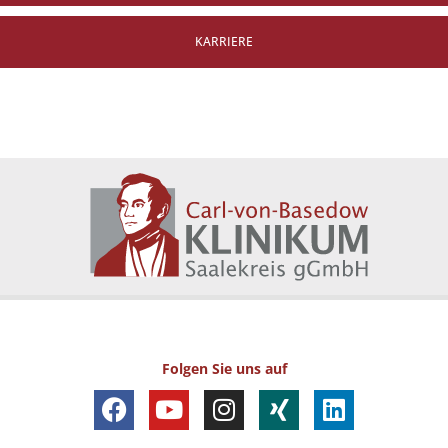
KARRIERE
Folgen Sie uns auf
F
Y
I
X
L
a
o
n
i
i