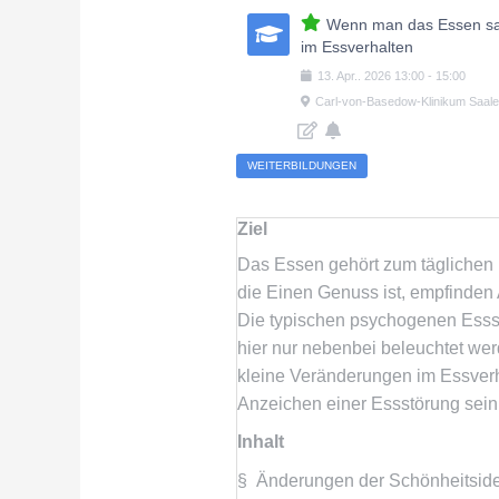
Wenn man das Essen satt
im Essverhalten
13
.
Apr.
.
2026
13:00
-
15:00
Carl-von-Basedow-Klinikum Saa
WEITERBILDUNGEN
Ziel
Das Essen gehört zum täglichen 
die Einen Genuss ist, empfinden 
Die typischen psychogenen Esss
hier nur nebenbei beleuchtet we
kleine Veränderungen im Essver
Anzeichen einer Essstörung sein
Inhalt
§ Änderungen der Schönheitside