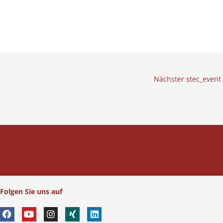
Nächster stec_event
Folgen Sie uns auf
F
Y
I
X
L
a
o
n
i
i