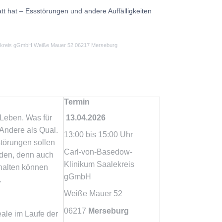
 hat – Essstörungen und andere Auffälligkeiten
lekreis gGmbH Weiße Mauer 52 06217 Merseburg
Termin
Leben. Was für
13.04.2026
Andere als Qual.
13:00 bis 15:00 Uhr
törungen sollen
Carl-von-Basedow-
rden, denn auch
Klinikum Saalekreis
halten können
gGmbH
.
Weiße Mauer 52
06217
Merseburg
ale im Laufe der