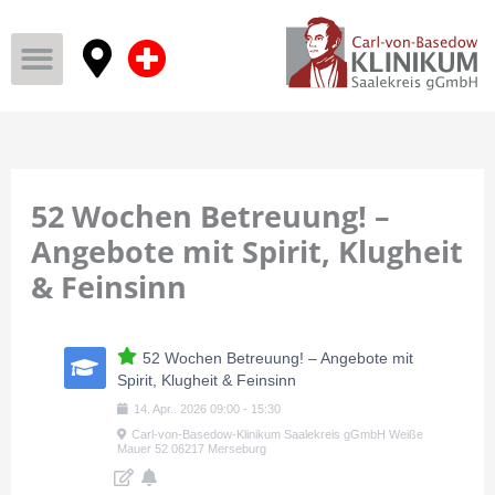
52 Wochen Betreuung! –
Angebote mit Spirit, Klugheit
& Feinsinn
52 Wochen Betreuung! – Angebote mit
Spirit, Klugheit & Feinsinn
14
.
Apr.
.
2026
09:00
-
15:30
Carl-von-Basedow-Klinikum Saalekreis gGmbH Weiße
Mauer 52 06217 Merseburg