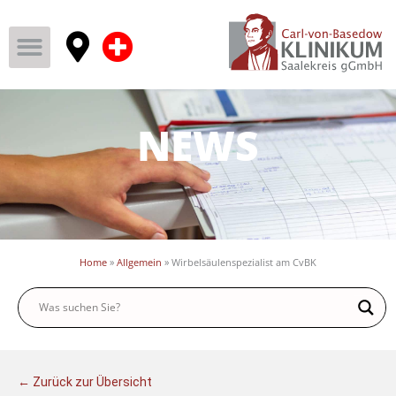
NEWS
Home
»
Allgemein
»
Wirbelsäulenspezialist am CvBK
← Zurück zur Übersicht