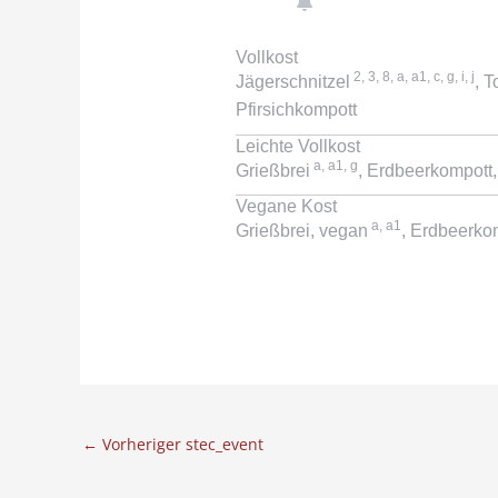
Vollkost
2, 3, 8, a, a1, c, g, i, j
Jägerschnitzel
, 
Pfirsichkompott
Leichte Vollkost
a, a1, g
Grießbrei
, Erdbeerkompott,
Vegane Kost
a, a1
Grießbrei, vegan
, Erdbeerko
←
Vorheriger stec_event