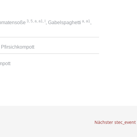
3, 5, a, a1, l
a, a1
Tomatensoße
, Gabelspaghetti
,
 Pfirsichkompott
mpott
Nächster stec_event