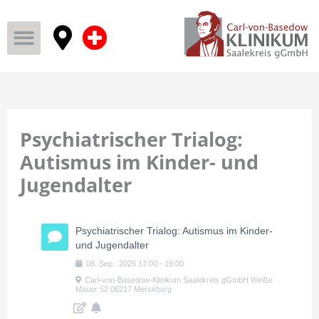
Psychiatrischer Trialog:
Autismus im Kinder- und
Jugendalter
Psychiatrischer Trialog: Autismus im Kinder-
und Jugendalter
08
.
Sep.
.
2025
17:00
-
19:00
Carl-von-Basedow-Klinikum Saalekreis gGmbH Weiße
Mauer 52 06217 Merseburg