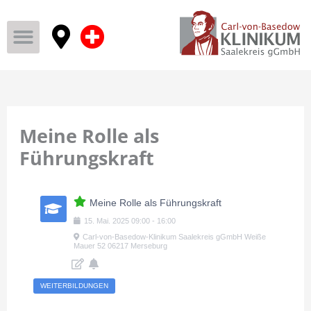
Meine Rolle als
Führungskraft
Meine Rolle als Führungskraft
15
.
Mai
.
2025
09:00
-
16:00
Carl-von-Basedow-Klinikum Saalekreis gGmbH Weiße
Mauer 52 06217 Merseburg
WEITERBILDUNGEN