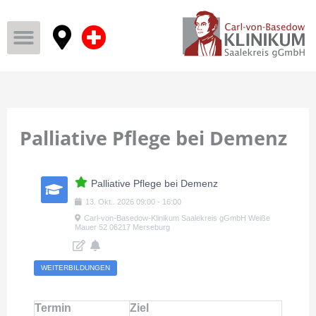
Palliative Pflege bei Demenz
Palliative Pflege bei Demenz
13
.
Okt.
.
2026
09:00
-
16:00
Carl-von-Basedow-Klinikum Saalekreis gGmbH Weiße
Mauer 52 06217 Merseburg
WEITERBILDUNGEN
Termin
Ziel