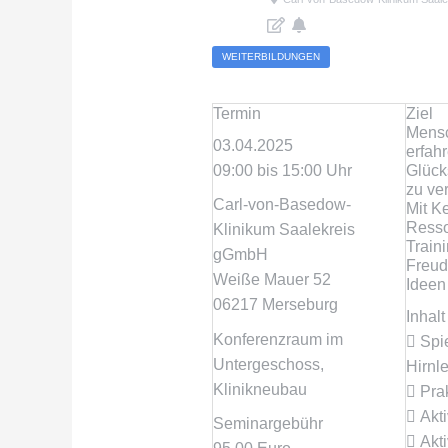
WEITERBILDUNGEN
Termin
Ziel
Mensc
03.04.2025
erfahr
09:00 bis 15:00 Uhr
Glück
zu ver
Carl-von-Basedow-
Mit K
Resso
Klinikum Saalekreis
Train
gGmbH
Freud
Weiße Mauer 52
Ideen
06217 Merseburg
Inhalt
Konferenzraum im
 Spi
Untergeschoss,
Hirnl
Klinikneubau
 Pra
 Akti
Seminargebühr
 Akt