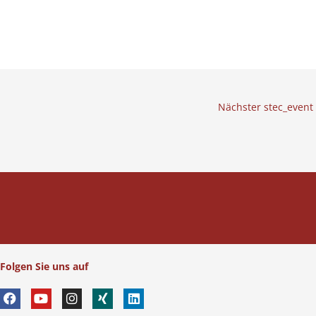
Nächster stec_event
Folgen Sie uns auf
F
Y
I
X
L
a
o
n
i
i