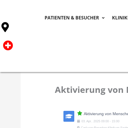
PATIENTEN & BESUCHER
KLINI
Aktivierung von
Aktivierung von Mensc
03
.
Apr.
.
2025
09:00
-
15:00
Carl-von-Basedow-Klinikum Saa