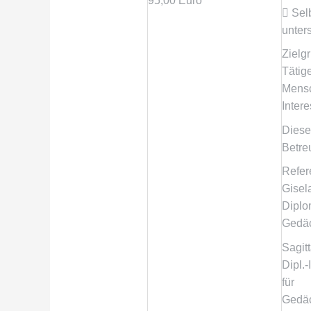
95,00 Euro
 Sel
unter
Zielg
Tätig
Mensc
Intere
Diese
Betre
Refer
Gisel
Diplo
Gedäc
Sagit
Dipl.
für
Gedäc