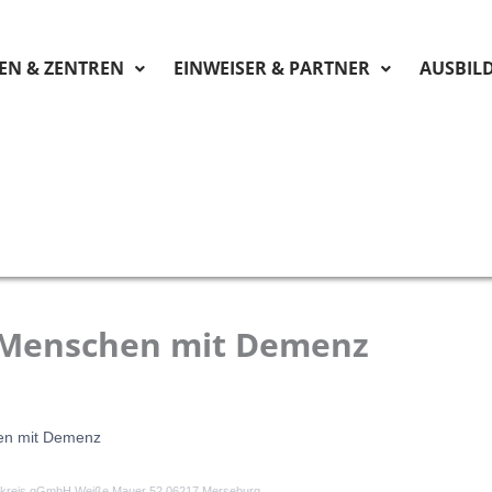
KEN & ZENTREN
EINWEISER & PARTNER
AUSBIL
 Menschen mit Demenz
hen mit Demenz
lekreis gGmbH Weiße Mauer 52 06217 Merseburg