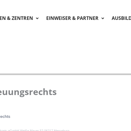
KEN & ZENTREN
EINWEISER & PARTNER
AUSBIL
euungsrechts
echts
lekreis gGmbH Weiße Mauer 52 06217 Merseburg