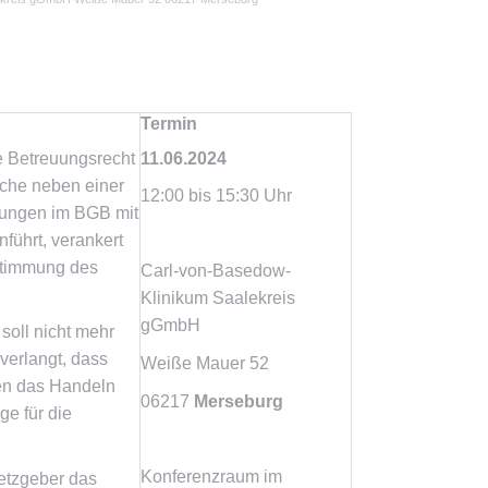
Termin
e Betreuungsrecht
11.06.2024
elche neben einer
12:00 bis 15:30 Uhr
ungen im BGB mit
führt, verankert
stimmung des
Carl-von-Basedow-
Klinikum Saalekreis
gGmbH
soll nicht mehr
 verlangt, dass
Weiße Mauer 52
en das Handeln
06217
Merseburg
ge für die
Konferenzraum im
etzgeber das