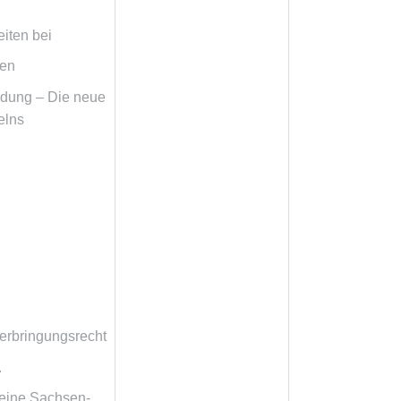
iten bei
nen
idung – Die neue
elns
terbringungsrecht
.
eine Sachsen-