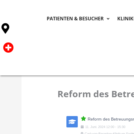
PATIENTEN & BESUCHER
KLINI
Reform des Betr
Reform des Betreuungsr
11
.
Juni
.
2024
12:00
-
15:30
Carl-von-Basedow-Klinikum Saa