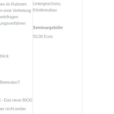
Untergeschoss,
ches im Rahmen
Klinikneubau
n eine Vertretung
eitsfragen
uungsverfahren
Seminargebühr
50,00 Euro
blick
 Betreuten?
t - Das neue BtOG
r nicht weiter