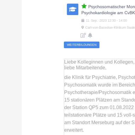
Psychosomatischer Mont
Psychokardiologie am CvB
11
.
Sep.
.
2023
12:30
-
14:00
Carl-von-Basedow-Klinikum Saa
WEITERBILDUNGEN
Liebe Kolleginnen und Kollegen,
liebe Mitarbeitende,
die Klinik für Psychiatrie, Psych
Psychosomatik wurde im Bereic
Psychotherapie/Psychosomatik 
15 stationären Plätzen am Stando
der Station QP5 zum 01.08.2022
teilstationäre Plätze und 15 voll-
am Standort Merseburg auf der St
erweitert.