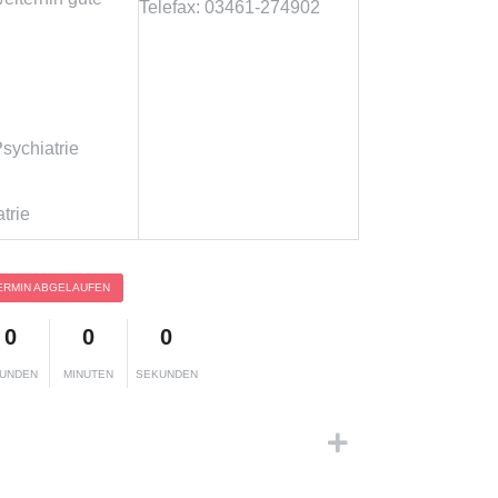
Telefax: 03461-274902
sychiatrie
trie
ERMIN ABGELAUFEN
0
0
0
UNDEN
MINUTEN
SEKUNDEN