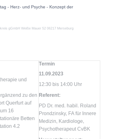
ag - Herz- und Psyche - Konzept der
K
lekreis gGmbH Weiße Mauer 52 06217 Merseburg
Termin
11.09.2023
otherapie und
12:30 bis 14:00 Uhr
h
ergänzend zu den
Referent:
rt Querfurt auf
PD Dr. med. habil. Roland
 um 16
Prondzinsky, FA für Innere
stationäre Betten
Medizin, Kardiologe,
ation 4.2
Psychotherapeut CvBK