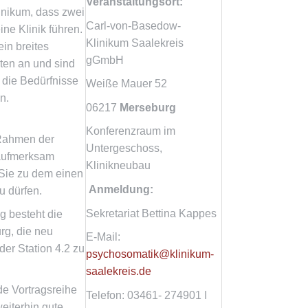
Veranstaltungsort:
inikum, dass zwei
Carl-von-Basedow-
ine Klinik führen.
Klinikum Saalekreis
in breites
gGmbH
ten an und sind
f die Bedürfnisse
Weiße Mauer 52
n.
06217
Merseburg
Konferenzraum im
Rahmen der
Untergeschoss,
aufmerksam
Klinikneubau
Sie zu dem einen
Anmeldung:
 dürfen.
Sekretariat Bettina Kappes
g besteht die
rg, die neu
E-Mail:
der Station 4.2 zu
psychosomatik@klinikum-
saalekreis.de
de Vortragsreihe
Telefon: 03461- 274901 I
eiterhin gute