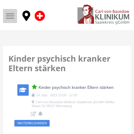
Kinder psychisch kranker
Eltern stärken
Kinder psychisch kranker Eltern stärken
14
.
Sep.
.
2023
10:00
-
12:00
Carl-von-Basedow-Klinikum Saalekreis gGmbH Weiße
Mauer 52 06217 Merseburg
WEITERBILDUNGEN