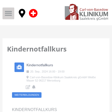
Kindernotfallkurs
Kindernotfallkurs
20
.
Sep.
.
2024
16:00
-
19:00
Carl-von-Basedow-Klinikum Saalekreis gGmbH Weiße
Mauer 52 06217 Merseburg
WEITERBILDUNGEN
KINDERNOTFALLKURS