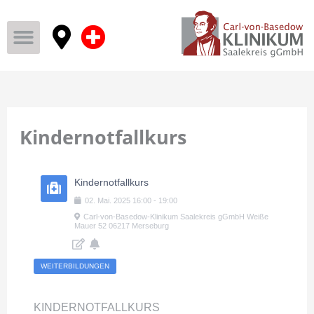
Kindernotfallkurs
Kindernotfallkurs
02
.
Mai
.
2025
16:00
-
19:00
Carl-von-Basedow-Klinikum Saalekreis gGmbH Weiße
Mauer 52 06217 Merseburg
WEITERBILDUNGEN
KINDERNOTFALLKURS