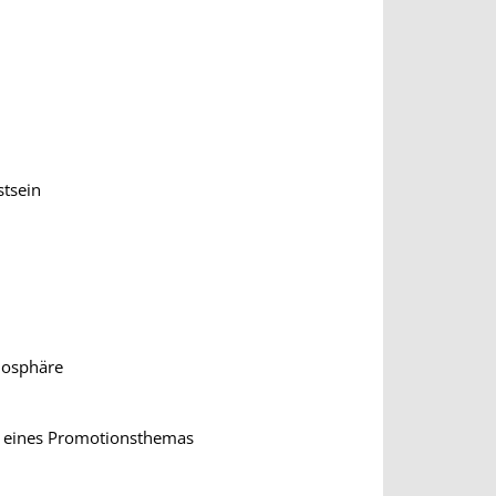
stsein
tmosphäre
ng eines Promotionsthemas