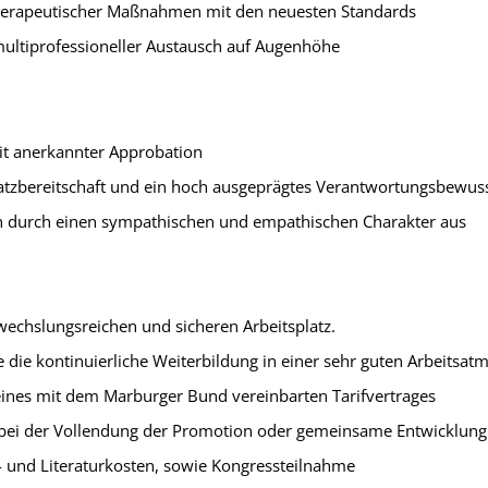
herapeutischer Maß­nahmen mit den neuesten Standards
d multiprofessioneller Austausch auf Augenhöhe
it anerkannter Approbation
satzbereitschaft und ein hoch ausgeprägtes Verantwortungsbewus
ch durch einen sympathischen und empa­thischen Charakter aus
bwechslungsreichen und sicheren Arbeitsplatz.
e die kontinuierliche Weiterbildung in einer sehr guten Arbeitsa
 eines mit dem Marburger Bund vereinbarten Tarifvertrages
ng bei der Vollendung der Promotion oder gemeinsame Entwicklu
 und Literaturkosten, sowie Kongressteilnahme