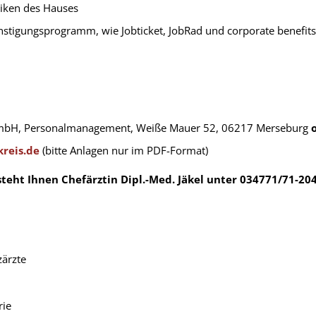
niken des Hauses
nstigungsprogramm, wie Jobticket, JobRad und corporate benefit
GmbH, Personalmanagement, Weiße Mauer 52, 06217 Merseburg
reis.de
(bitte Anlagen nur im PDF-Format)
teht Ihnen Chefärztin Dipl.-Med. Jäkel unter 034771/71-204
zärzte
rie