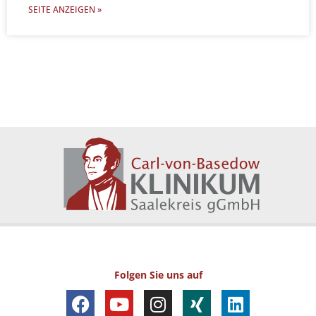
SEITE ANZEIGEN »
Folgen Sie uns auf
F
Y
I
X
L
a
o
n
i
i