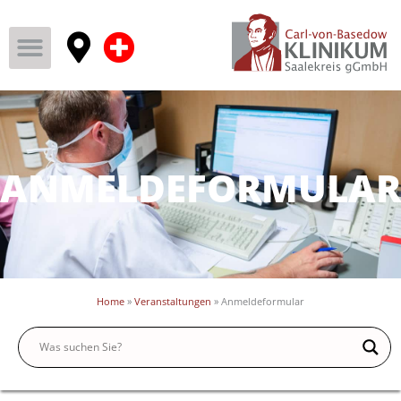
ANMELDEFORMULAR
Home
»
Veranstaltungen
»
Anmeldeformular