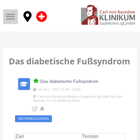
Das diabetische Fußsyndrom
Das diabetische Fußsyndrom
15
.
Nov.
.
2023
13:30
-
15:00
Carl-von-Basedow-Klinikum Saalekreis gGmbH Vor dem
Nebraer Tor 11 06268 Querfurt
WEITERBILDUNGEN
Ziel
Termin