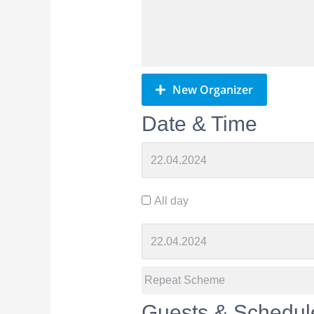
New Organizer
Date & Time
All day
Guests & Schedul