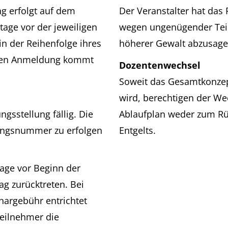
g erfolgt auf dem
Der Veranstalter hat das
age vor der jeweiligen
wegen ungenügender Teil
n der Reihenfolge ihres
höherer Gewalt abzusagen.
ichen Anmeldung kommt
Dozentenwechsel
Soweit das Gesamtkonzept
wird, berechtigen der W
gsstellung fällig. Die
Ablaufplan weder zum Rü
nungsnummer zu erfolgen
Entgelts.
age vor Beginn der
g zurücktreten. Bei
nargebühr entrichtet
Teilnehmer die