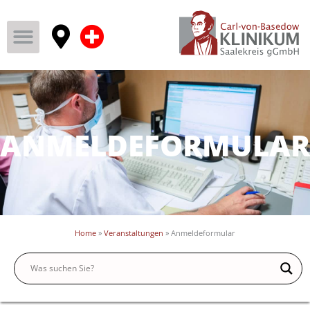
ANMELDEFORMULAR
Home
»
Veranstaltungen
»
Anmeldeformular