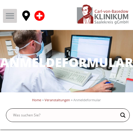
ANMELDEFORMULAR
Home
»
Veranstaltungen
»
Anmeldeformular