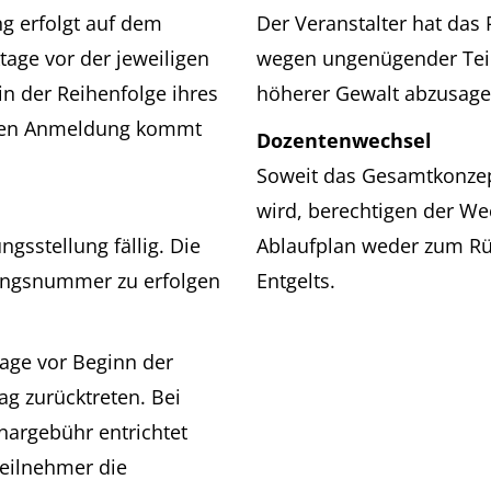
g erfolgt auf dem
Der Veranstalter hat das
age vor der jeweiligen
wegen ungenügender Teil
n der Reihenfolge ihres
höherer Gewalt abzusagen.
ichen Anmeldung kommt
Dozentenwechsel
Soweit das Gesamtkonzept
wird, berechtigen der W
gsstellung fällig. Die
Ablaufplan weder zum Rü
nungsnummer zu erfolgen
Entgelts.
age vor Beginn der
g zurücktreten. Bei
nargebühr entrichtet
Teilnehmer die