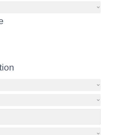
e
tion