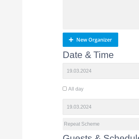
New Organizer
Date & Time
All day
Guests & Schedul